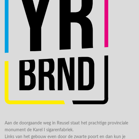
Aan de doorgaande weg in Reusel staat het prachtige provinciale
monument de Karel I sigarenfabriek.
Links van het gebouw even door de zwarte poort en dan kun je