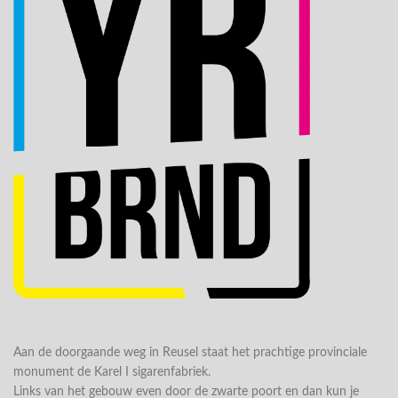
Aan de doorgaande weg in Reusel staat het prachtige provinciale
monument de Karel I sigarenfabriek.
Links van het gebouw even door de zwarte poort en dan kun je