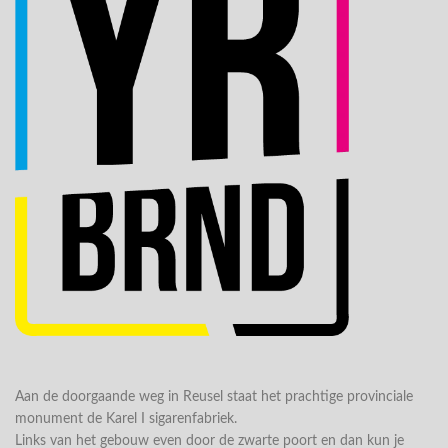
Aan de doorgaande weg in Reusel staat het prachtige provinciale
monument de Karel I sigarenfabriek.
Links van het gebouw even door de zwarte poort en dan kun je