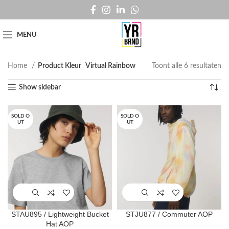
MENU
Home
Product Kleur
Virtual Rainbow
Toont alle 6 resultaten
Show sidebar
SOLD O
SOLD O
UT
UT
STAU895 / Lightweight Bucket
STJU877 / Commuter AOP
Hat AOP