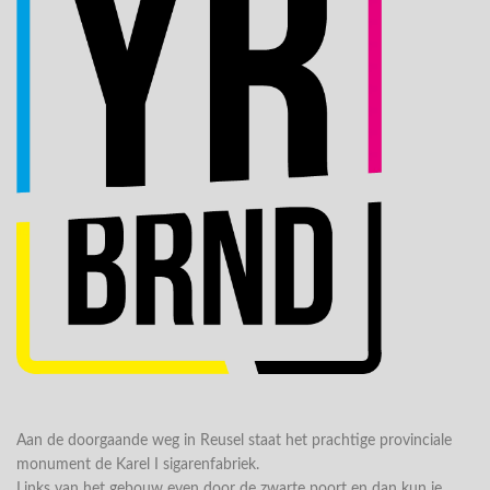
Aan de doorgaande weg in Reusel staat het prachtige provinciale
monument de Karel I sigarenfabriek.
Links van het gebouw even door de zwarte poort en dan kun je