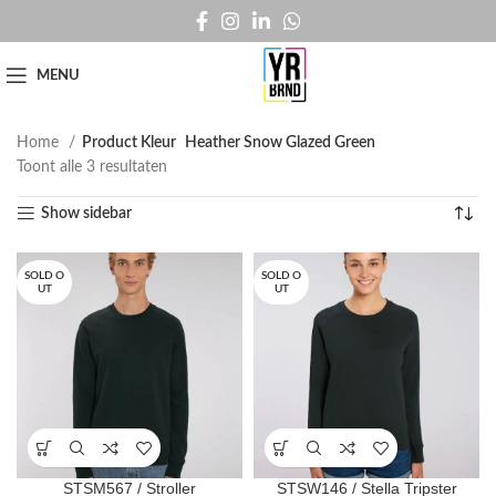
MENU
Home
Product Kleur
Heather Snow Glazed Green
Toont alle 3 resultaten
Show sidebar
SOLD O
SOLD O
UT
UT
STSM567 / Stroller
STSW146 / Stella Tripster