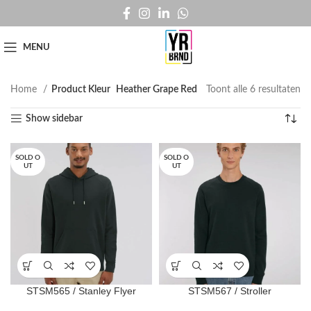
MENU
Home
Product Kleur
Heather Grape Red
Toont alle 6 resultaten
Show sidebar
SOLD O
SOLD O
UT
UT
STSM565 / Stanley Flyer
STSM567 / Stroller