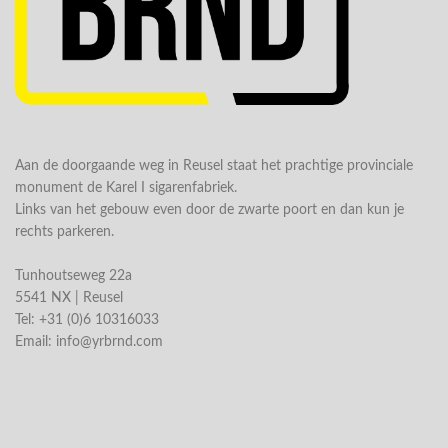
Aan de doorgaande weg in Reusel staat het prachtige provinciale
monument de Karel I sigarenfabriek.
Links van het gebouw even door de zwarte poort en dan kun je
rechts parkeren.
Tunhoutseweg 22a
5541 NX | Reusel
Tel: +31 (0)6 10316033
Email:
info@yrbrnd.com