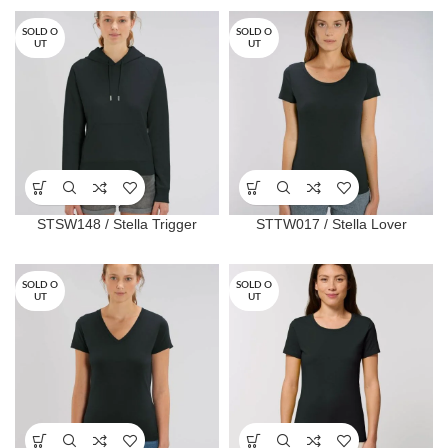
SOLD O
SOLD O
UT
UT
STSW148 / Stella Trigger
STTW017 / Stella Lover
SOLD O
SOLD O
UT
UT