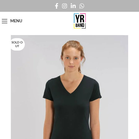
MENU
SOLD O
UT