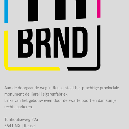
Aan de doorgaande weg in Reusel staat het prachtige provinciale
monument de Karel I sigarenfabriek.
Links van het gebouw even door de zwarte poort en dan kun je
rechts parkeren.
Tunhoutseweg 22a
5541 NX | Reusel