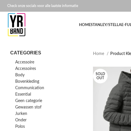
Check onze socials voor alle laatste informatie
HOME
STANLEY/STELLA
E-FU
CATEGORIES
Home
Product Kl
Accessoire
Accessoires
SOLD
Body
OUT
Bovenkleding
Communication
Essential
Geen categorie
Gewassen stof
Jurken
Onder
Polos