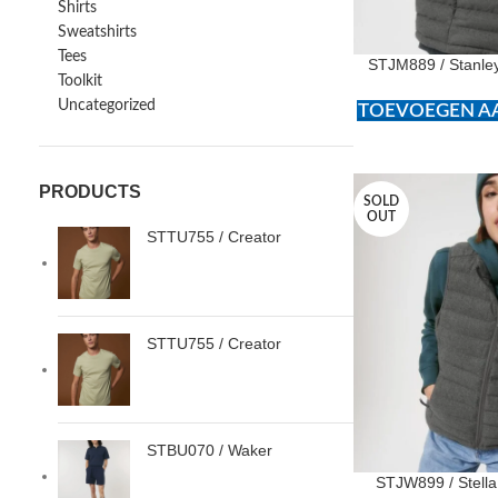
Shirts
Sweatshirts
Tees
STJM889 / Stanle
Toolkit
Uncategorized
TOEVOEGEN AA
PRODUCTS
SOLD
OUT
STTU755 / Creator
STTU755 / Creator
STBU070 / Waker
STJW899 / Stella