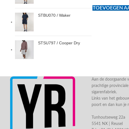
TOEVOEGEN AA
STBU070 / Waker
STSU797 / Cooper Dry
Aan de doorgaande we
prachtige provincial
sigarenfabriek.
Links van het gebou
poort en dan kun je 
Tunhoutseweg 22a
5541 NX | Reusel