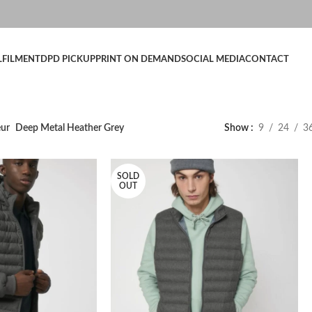
LFILMENT
DPD PICKUP
PRINT ON DEMAND
SOCIAL MEDIA
CONTACT
eur
Deep Metal Heather Grey
Show
9
24
3
SOLD
OUT