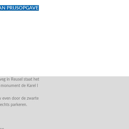
N PRIJSOPGAVE
g in Reusel staat het
e monument de Karel I
w even door de zwarte
rechts parkeren.