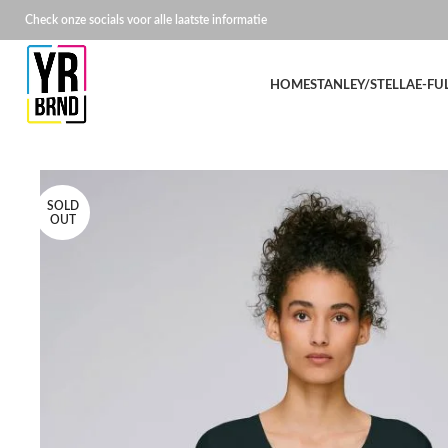
Check onze socials voor alle laatste informatie
HOME
STANLEY/STELLA
E-FU
SOLD
OUT