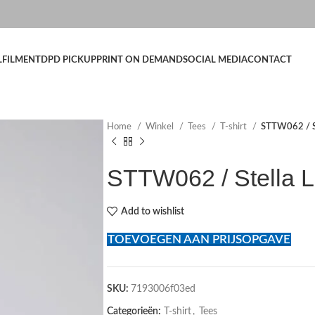
LFILMENT
DPD PICKUP
PRINT ON DEMAND
SOCIAL MEDIA
CONTACT
Home
Winkel
Tees
T-shirt
STTW062 / St
STTW062 / Stella 
Add to wishlist
TOEVOEGEN AAN PRIJSOPGAVE
SKU:
7193006f03ed
Categorieën:
T-shirt
,
Tees