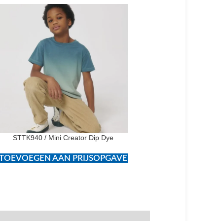
STTK940 / Mini Creator Dip Dye
STTU788 / Frees
TOEVOEGEN AAN PRIJSOPGAVE
TOEVOEGEN AAN PR