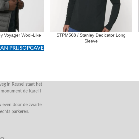
ey Voyager Wool-Like
STPM508 / Stanley Dedicator Long
Sleeve
AN PRIJSOPGAVE
g in Reusel staat het
e monument de Karel I
w even door de zwarte
rechts parkeren.