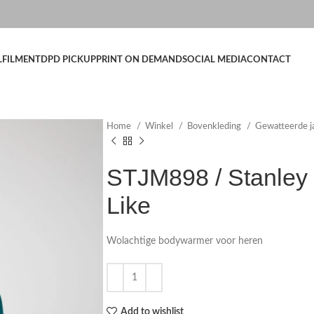
LFILMENT
DPD PICKUP
PRINT ON DEMAND
SOCIAL MEDIA
CONTACT
Home
Winkel
Bovenkleding
Gewatteerde j
STJM898 / Stanley
Like
Wolachtige bodywarmer voor heren
Add to wishlist