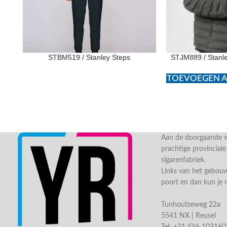
STBM519 / Stanley Steps
STJM889 / Stanl
TOEVOEGEN A
Aan de doorgaande we
prachtige provincial
sigarenfabriek.
Links van het gebou
poort en dan kun je 
Tunhoutseweg 22a
5541 NX | Reusel