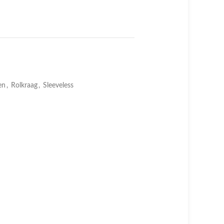
en
,
Rolkraag
,
Sleeveless