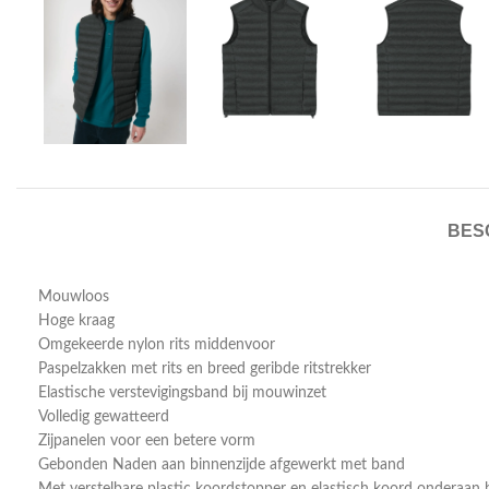
BES
Mouwloos
Hoge kraag
Omgekeerde nylon rits middenvoor
Paspelzakken met rits en breed geribde ritstrekker
Elastische verstevigingsband bij mouwinzet
Volledig gewatteerd
Zijpanelen voor een betere vorm
Gebonden Naden aan binnenzijde afgewerkt met band
Met verstelbare plastic koordstopper en elastisch koord onderaan 