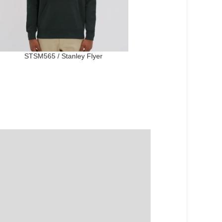
STSM565 / Stanley Flyer
STTM560 / Stanley 