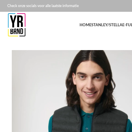
Check onze socials voor alle laatste informatie
HOME
STANLEY/STELLA
E-FU