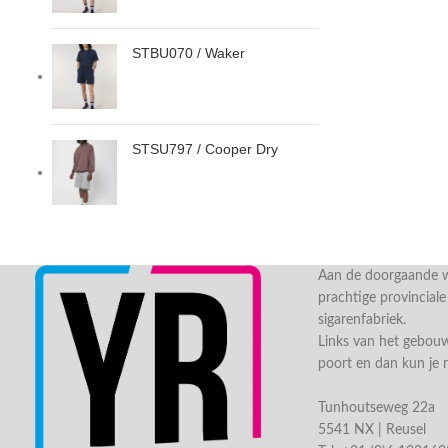
STBU070 / Waker
STSU797 / Cooper Dry
Aan de doorgaande we
prachtige provincial
sigarenfabriek.
Links van het gebou
poort en dan kun je 
Tunhoutseweg 22a
5541 NX | Reusel