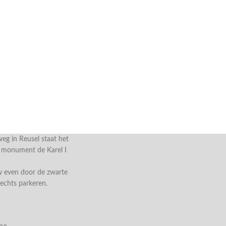
g in Reusel staat het
e monument de Karel I
w even door de zwarte
rechts parkeren.