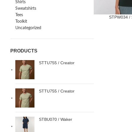
Shirts
Sweatshirts
Tees
STPW034 / S
Toolkit
Uncategorized
PRODUCTS
STTU755 / Creator
STTU755 / Creator
STBU070 / Waker