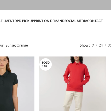
LFILMENT
DPD PICKUP
PRINT ON DEMAND
SOCIAL MEDIA
CONTACT
eur
Sunset Orange
Show
9
24
3
SOLD
OUT