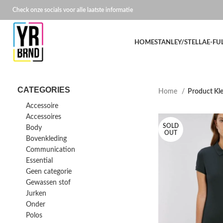
Check onze socials voor alle laatste informatie
HOME
STANLEY/STELLA
E-FU
CATEGORIES
Home
Product Kl
Accessoire
Accessoires
SOLD
Body
OUT
Bovenkleding
Communication
Essential
Geen categorie
Gewassen stof
Jurken
Onder
Polos