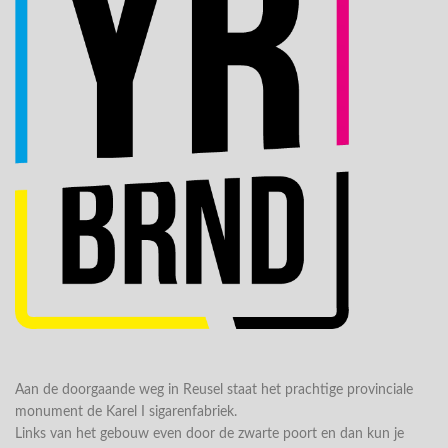
Aan de doorgaande weg in Reusel staat het prachtige provinciale
monument de Karel I sigarenfabriek.
Links van het gebouw even door de zwarte poort en dan kun je