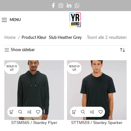
MENU
Home
Product Kleur
Slub Heather Grey
Toont alle 2 resultaten
Show sidebar
SOLD O
SOLD O
UT
UT
STSM565 / Stanley Flyer
STTM559 / Stanley Sparker