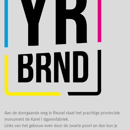
Aan de doorgaande weg in Reusel staat het prachtige provinciale
monument de Karel I sigarenfabriek.
Links van het gebouw even door de zwarte poort en dan kun je