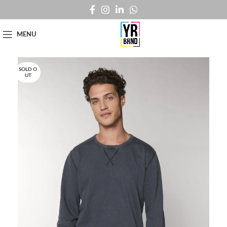
MENU
SOLD O
UT