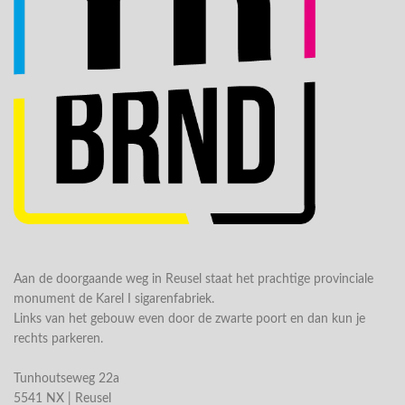
Aan de doorgaande weg in Reusel staat het prachtige provinciale
monument de Karel I sigarenfabriek.
Links van het gebouw even door de zwarte poort en dan kun je
rechts parkeren.
Tunhoutseweg 22a
5541 NX | Reusel