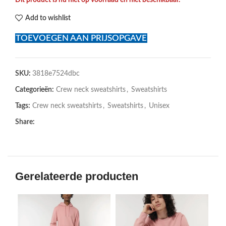
Dit product is nu niet op voorraad en niet beschikbaar.
Add to wishlist
TOEVOEGEN AAN PRIJSOPGAVE
SKU:
3818e7524dbc
Categorieën:
Crew neck sweatshirts
,
Sweatshirts
Tags:
Crew neck sweatshirts
,
Sweatshirts
,
Unisex
Share:
Gerelateerde producten