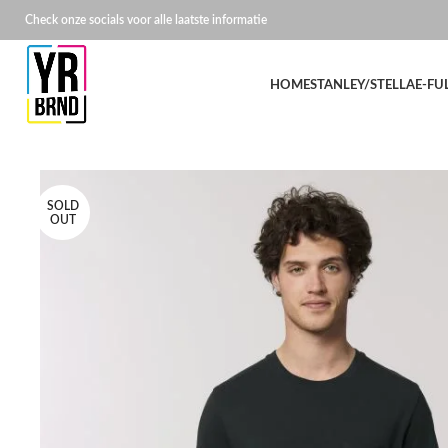
Check onze socials voor alle laatste informatie
HOME
STANLEY/STELLA
E-FU
SOLD
OUT