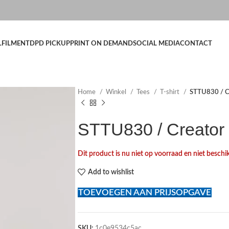
LFILMENT
DPD PICKUP
PRINT ON DEMAND
SOCIAL MEDIA
CONTACT
Home
Winkel
Tees
T-shirt
STTU830 / C
STTU830 / Creator
Dit product is nu niet op voorraad en niet beschi
Add to wishlist
TOEVOEGEN AAN PRIJSOPGAVE
SKU:
1c0e9534c5ac