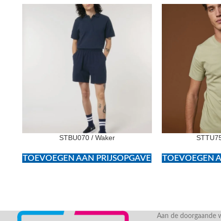
STBU070 / Waker
STTU75
TOEVOEGEN AAN PRIJSOPGAVE
TOEVOEGEN A
Aan de doorgaande we