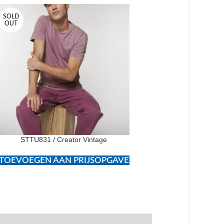
SOLD
SOLD
OUT
OUT
STTU831 / Creator Vintage
STBU576 / Mover 
TOEVOEGEN AAN PRIJSOPGAVE
TOEVOEGEN AAN PR