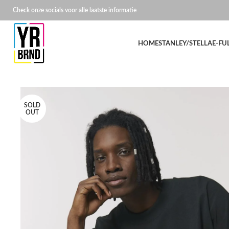
Check onze socials voor alle laatste informatie
HOME
STANLEY/STELLA
E-FU
SOLD
OUT