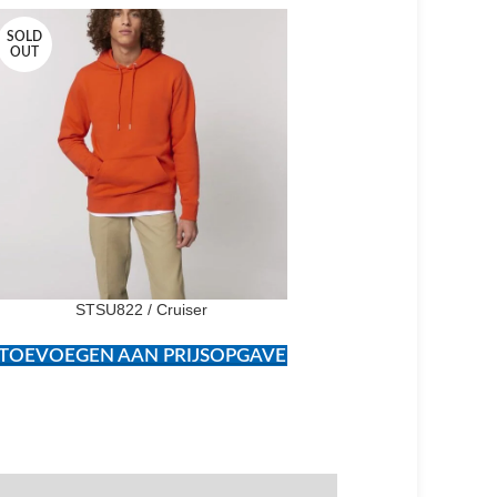
SOLD
SOLD
OUT
OUT
STSU822 / Cruiser
STSU085 / Matcher
TOEVOEGEN AAN PRIJSOPGAVE
TOEVOEGEN AAN PR