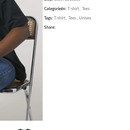
Categorieën:
T-shirt
,
Tees
Tags:
T-shirt
,
Tees
,
Unisex
Share: