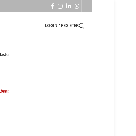
LOGIN / REGISTER
laster
kbaar.