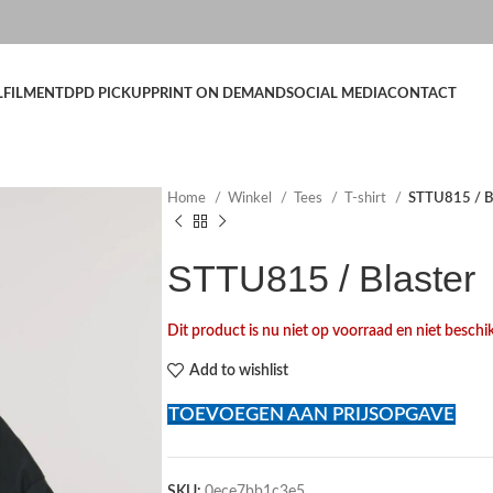
LFILMENT
DPD PICKUP
PRINT ON DEMAND
SOCIAL MEDIA
CONTACT
Home
Winkel
Tees
T-shirt
STTU815 / B
STTU815 / Blaster
Dit product is nu niet op voorraad en niet beschi
Add to wishlist
TOEVOEGEN AAN PRIJSOPGAVE
SKU:
0ece7bb1c3e5