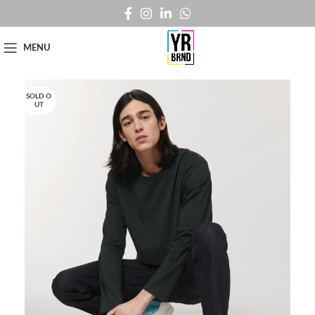
MENU
SOLD O
UT