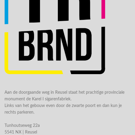
Aan de doorgaande weg in Reusel staat het prachtige provinciale
monument de Karel I sigarenfabriek.
Links van het gebouw even door de zwarte poort en dan kun je
rechts parkeren.
Tunhoutseweg 22a
5541 NX | Reusel