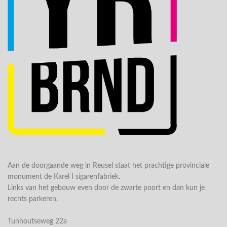
Aan de doorgaande weg in Reusel staat het prachtige provinciale
monument de Karel I sigarenfabriek.
Links van het gebouw even door de zwarte poort en dan kun je
rechts parkeren.
Tunhoutseweg 22a