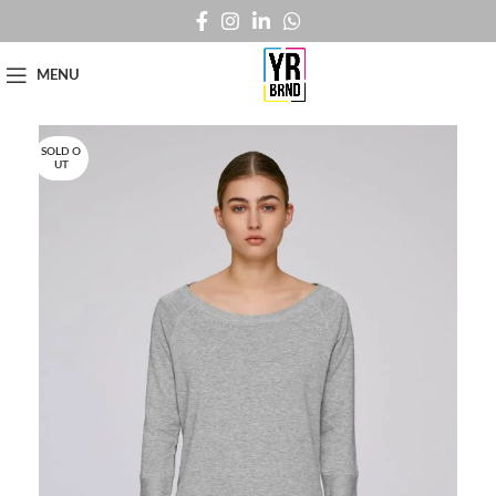
MENU
SOLD O
UT