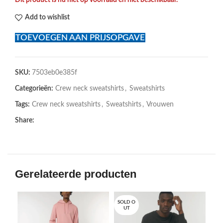
Add to wishlist
TOEVOEGEN AAN PRIJSOPGAVE
SKU:
7503eb0e385f
Categorieën:
Crew neck sweatshirts
,
Sweatshirts
Tags:
Crew neck sweatshirts
,
Sweatshirts
,
Vrouwen
Share:
Gerelateerde producten
SOLD O
SOL
UT
U