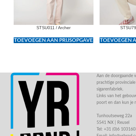
STSU011 / Archer
STSU799
TOEVOEGEN AAN PRIJSOPGAVE
TOEVOEGEN A
Aan de doorgaande we
prachtige provincial
sigarenfabriek.
Links van het gebou
poort en dan kun je 
Tunhoutseweg 22a
5541 NX | Reusel
Tel: +31 (0)6 10316