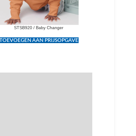
STSB920 / Baby Changer
STSU795 / Mille
TOEVOEGEN AAN PRIJSOPGAVE
TOEVOEGEN AAN PR