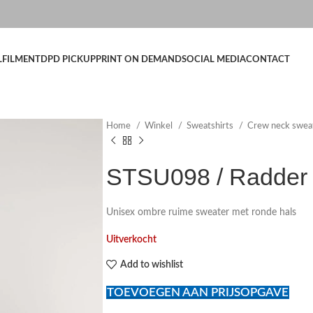
LFILMENT
DPD PICKUP
PRINT ON DEMAND
SOCIAL MEDIA
CONTACT
Home
Winkel
Sweatshirts
Crew neck swea
STSU098 / Radder
Unisex ombre ruime sweater met ronde hals
Uitverkocht
Add to wishlist
TOEVOEGEN AAN PRIJSOPGAVE