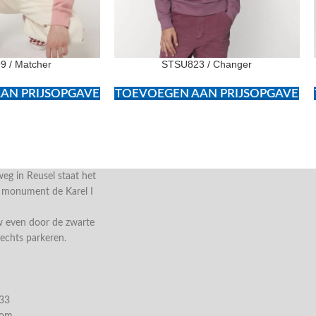
 / Matcher
STSU823 / Changer
AN PRIJSOPGAVE
TOEVOEGEN AAN PRIJSOPGAVE
g in Reusel staat het
e monument de Karel I
w even door de zwarte
rechts parkeren.
033