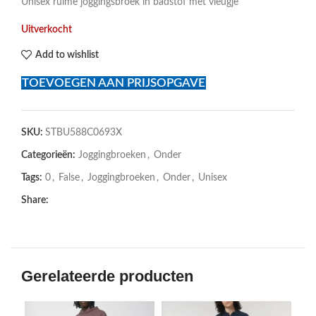
Unisex ruime joggingsbroek in badstof met vleugje
Uitverkocht
Add to wishlist
TOEVOEGEN AAN PRIJSOPGAVE
SKU:
STBU588C0693X
Categorieën:
Joggingbroeken
,
Onder
Tags:
0
,
False
,
Joggingbroeken
,
Onder
,
Unisex
Share:
Gerelateerde producten