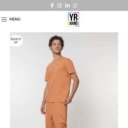
MENU
SOLD O
UT