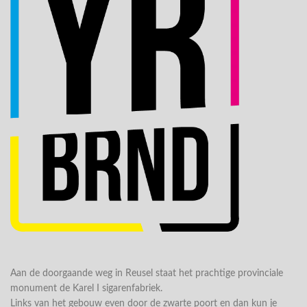
Aan de doorgaande weg in Reusel staat het prachtige provinciale
monument de Karel I sigarenfabriek.
Links van het gebouw even door de zwarte poort en dan kun je