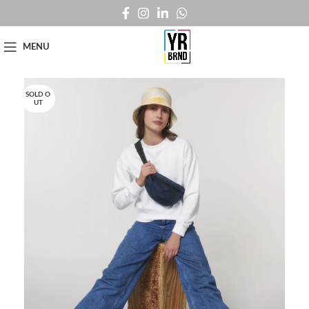
MENU
SOLD O
UT