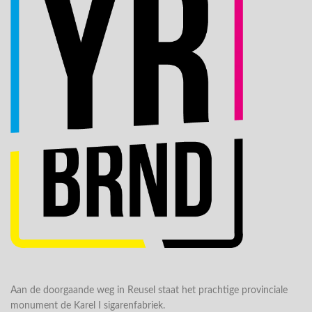
Aan de doorgaande weg in Reusel staat het prachtige provinciale
monument de Karel I sigarenfabriek.