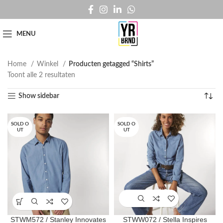
MENU
Home
Winkel
Producten getagged “Shirts”
Toont alle 2 resultaten
Show sidebar
SOLD O
SOLD O
UT
UT
STWM572 / Stanley Innovates
STWW072 / Stella Inspires