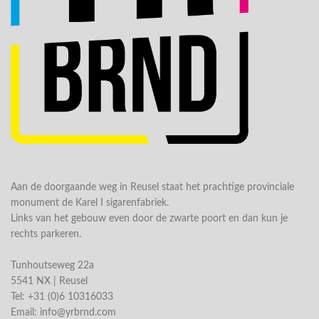
Aan de doorgaande weg in Reusel staat het prachtige provinciale
monument de Karel I sigarenfabriek.
Links van het gebouw even door de zwarte poort en dan kun je
rechts parkeren.
Tunhoutseweg 22a
5541 NX | Reusel
Tel: +31 (0)6 10316033
Email:
info@yrbrnd.com