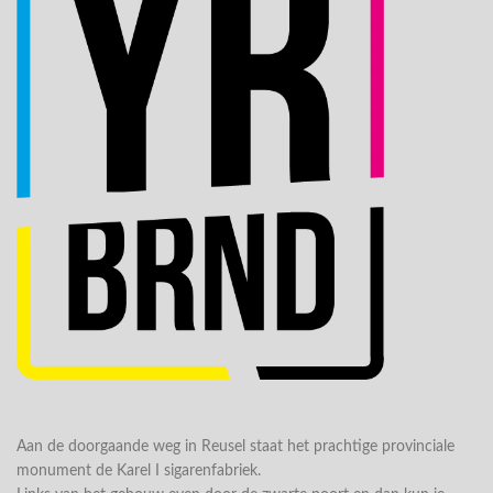
Aan de doorgaande weg in Reusel staat het prachtige provinciale
monument de Karel I sigarenfabriek.