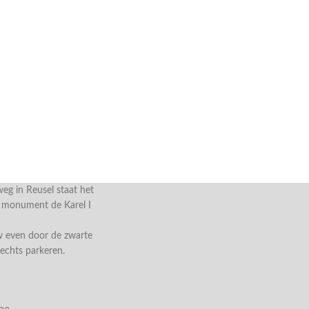
g in Reusel staat het
e monument de Karel I
w even door de zwarte
rechts parkeren.