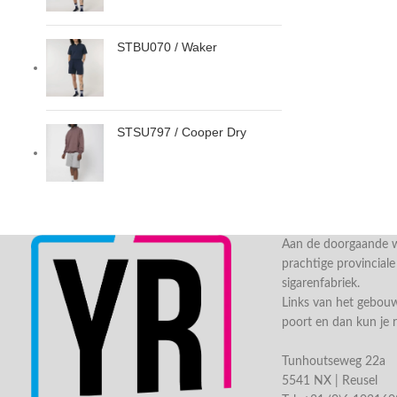
STBU070 / Waker
STSU797 / Cooper Dry
Aan de doorgaande we
prachtige provincial
sigarenfabriek.
Links van het gebou
poort en dan kun je 
Tunhoutseweg 22a
5541 NX | Reusel