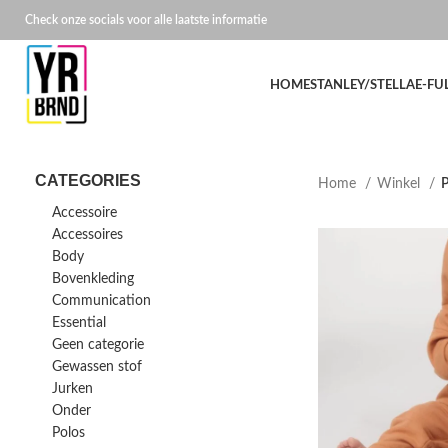
Check onze socials voor alle laatste informatie
HOME
STANLEY/STELLA
E-FU
CATEGORIES
Home
Winkel
P
Accessoire
Accessoires
Body
Bovenkleding
Communication
Essential
Geen categorie
Gewassen stof
Jurken
Onder
Polos