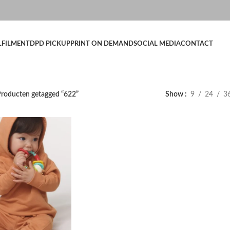
LFILMENT
DPD PICKUP
PRINT ON DEMAND
SOCIAL MEDIA
CONTACT
roducten getagged “622”
Show
9
24
3