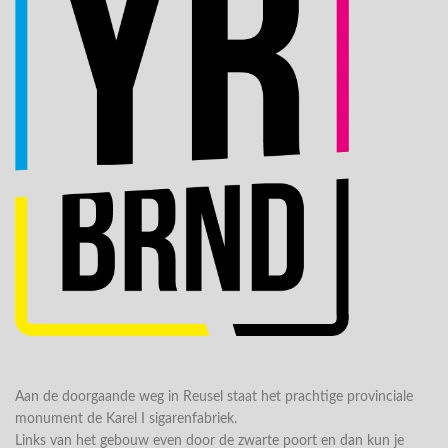
Aan de doorgaande weg in Reusel staat het prachtige provinciale
monument de Karel I sigarenfabriek.
Links van het gebouw even door de zwarte poort en dan kun je