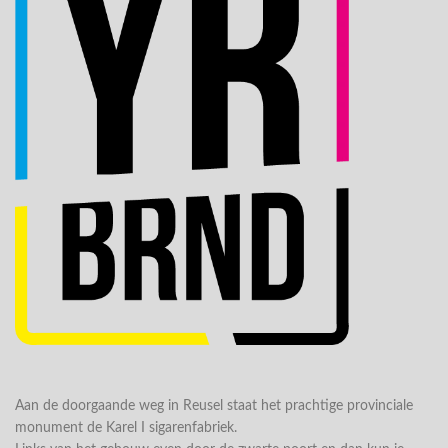
Aan de doorgaande weg in Reusel staat het prachtige provinciale
monument de Karel I sigarenfabriek.