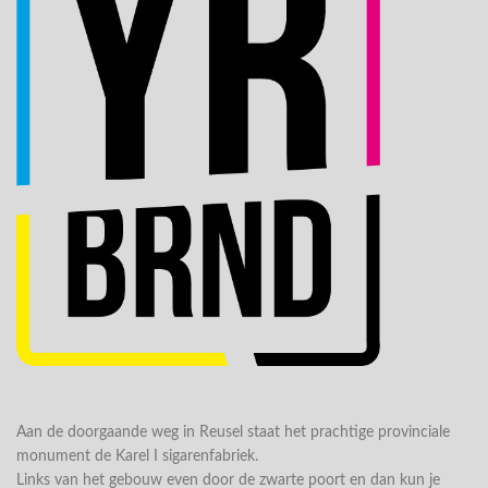
Aan de doorgaande weg in Reusel staat het prachtige provinciale
monument de Karel I sigarenfabriek.
Links van het gebouw even door de zwarte poort en dan kun je