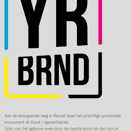
Aan de doorgaande weg in Reusel staat het prachtige provinciale
monument de Karel I sigarenfabriek.
Links van het gebouw even door de zwarte poort en dan kun je