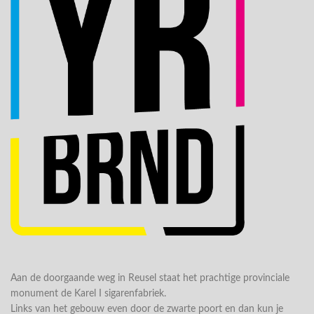
Aan de doorgaande weg in Reusel staat het prachtige provinciale
monument de Karel I sigarenfabriek.
Links van het gebouw even door de zwarte poort en dan kun je