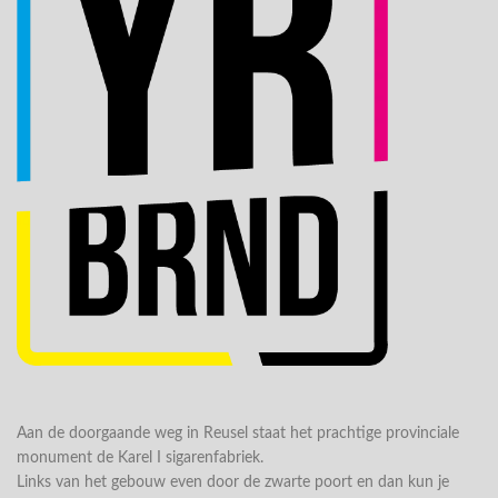
Aan de doorgaande weg in Reusel staat het prachtige provinciale
monument de Karel I sigarenfabriek.
Links van het gebouw even door de zwarte poort en dan kun je