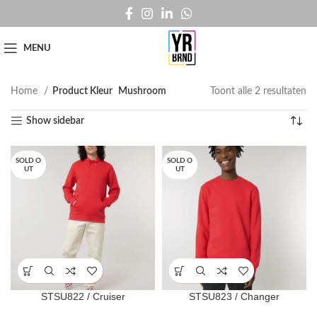
MENU
Home
Product Kleur
Mushroom
Toont alle 2 resultaten
Show sidebar
SOLD O
SOLD O
UT
UT
STSU822 / Cruiser
STSU823 / Changer