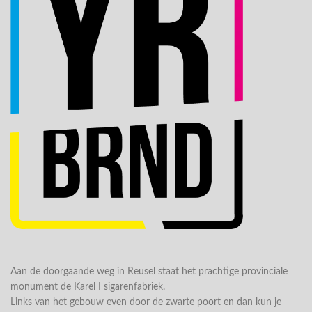
Aan de doorgaande weg in Reusel staat het prachtige provinciale
monument de Karel I sigarenfabriek.
Links van het gebouw even door de zwarte poort en dan kun je