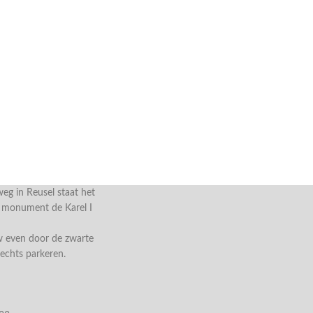
g in Reusel staat het
e monument de Karel I
w even door de zwarte
rechts parkeren.