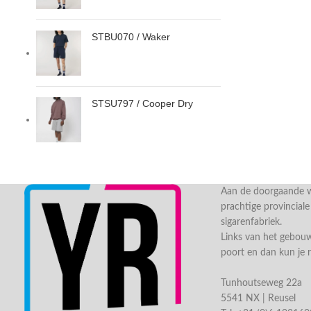
STBU070 / Waker
STSU797 / Cooper Dry
Aan de doorgaande we
prachtige provincial
sigarenfabriek.
Links van het gebou
poort en dan kun je 
Tunhoutseweg 22a
5541 NX | Reusel