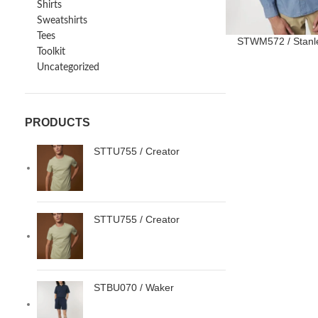
Shirts
Sweatshirts
Tees
STWM572 / Stanl
Toolkit
Uncategorized
PRODUCTS
STTU755 / Creator
STTU755 / Creator
STBU070 / Waker