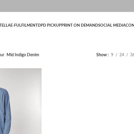
TELLA
E-FULFILMENT
DPD PICKUP
PRINT ON DEMAND
SOCIAL MEDIA
CON
eur
Mid Indigo Denim
Show
9
24
3