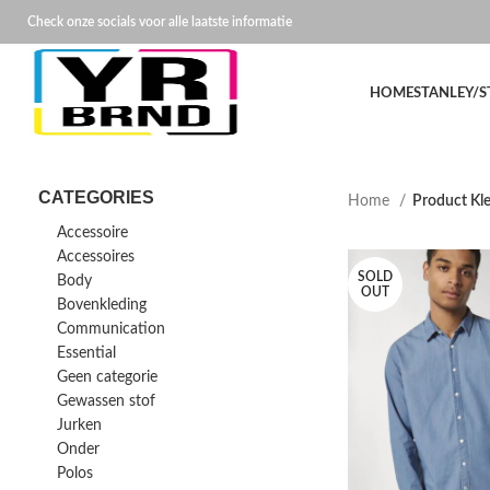
Check onze socials voor alle laatste informatie
HOME
STANLEY/S
CATEGORIES
Home
Product Kl
Accessoire
Accessoires
SOLD
Body
OUT
Bovenkleding
Communication
Essential
Geen categorie
Gewassen stof
Jurken
Onder
Polos