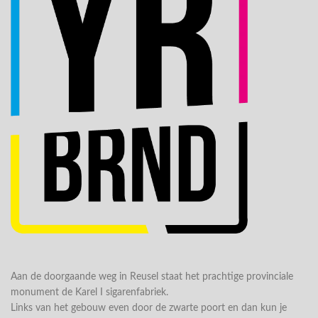
Aan de doorgaande weg in Reusel staat het prachtige provinciale
monument de Karel I sigarenfabriek.
Links van het gebouw even door de zwarte poort en dan kun je