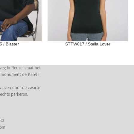
 / Blaster
STTW017 / Stella Lover
g in Reusel staat het
e monument de Karel I
w even door de zwarte
rechts parkeren.
033
com