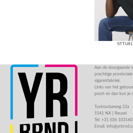
STTU815
Aan de doorgaande we
prachtige provincial
sigarenfabriek.
Links van het gebou
poort en dan kun je 
Tunhoutseweg 22a
5541 NX | Reusel
Tel: +31 (0)6 10316
Email:
info@yrbrnd.