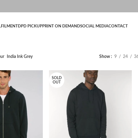
LFILMENT
DPD PICKUP
PRINT ON DEMAND
SOCIAL MEDIA
CONTACT
eur
India Ink Grey
Show
9
24
3
SOLD
OUT