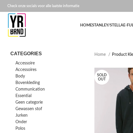
Check onze socials voor alle laatste informatie
HOME
STANLEY/STELLA
E-FU
CATEGORIES
Home
Product Kl
Accessoire
Accessoires
SOLD
Body
OUT
Bovenkleding
Communication
Essential
Geen categorie
Gewassen stof
Jurken
Onder
Polos