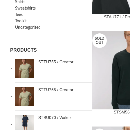
Shirts
Sweatshirts
Tees
STAU771 / Fi
Toolkit
Uncategorized
SOLD
OUT
PRODUCTS
STTU755 / Creator
STTU755 / Creator
STSM567 
STBU070 / Waker