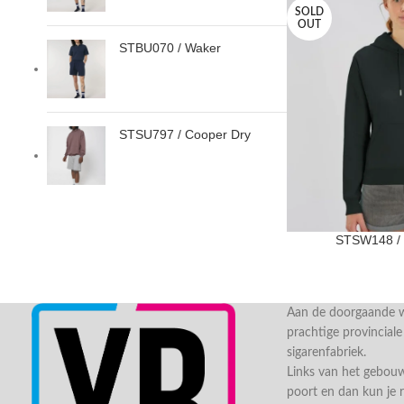
SOLD
OUT
STBU070 / Waker
STSU797 / Cooper Dry
STSW148 / S
Aan de doorgaande we
prachtige provincial
sigarenfabriek.
Links van het gebou
poort en dan kun je 