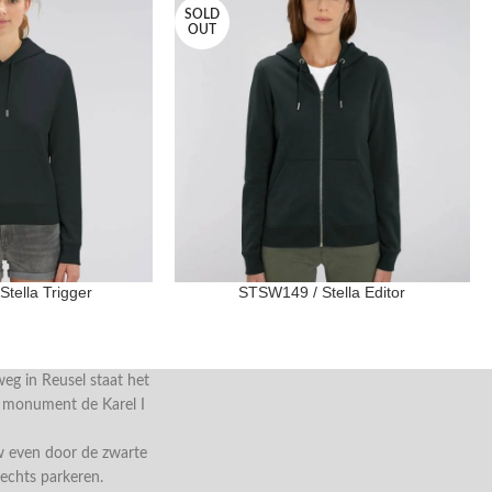
SOLD
OUT
tella Trigger
STSW149 / Stella Editor
g in Reusel staat het
e monument de Karel I
w even door de zwarte
rechts parkeren.