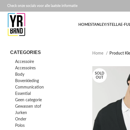
Check onze socials voor alle laatste informatie
HOME
STANLEY/STELLA
E-FU
CATEGORIES
Home
Product Kl
Accessoire
Accessoires
SOLD
Body
OUT
Bovenkleding
Communication
Essential
Geen categorie
Gewassen stof
Jurken
Onder
Polos