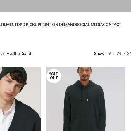
LFILMENT
DPD PICKUP
PRINT ON DEMAND
SOCIAL MEDIA
CONTACT
eur
Heather Sand
Show
9
24
3
SOLD
OUT