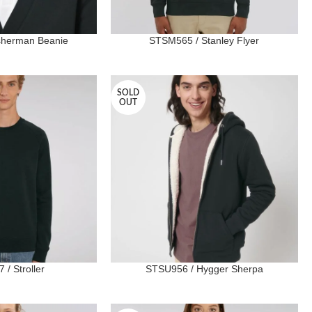
sherman Beanie
STSM565 / Stanley Flyer
SOLD
OUT
/ Stroller
STSU956 / Hygger Sherpa