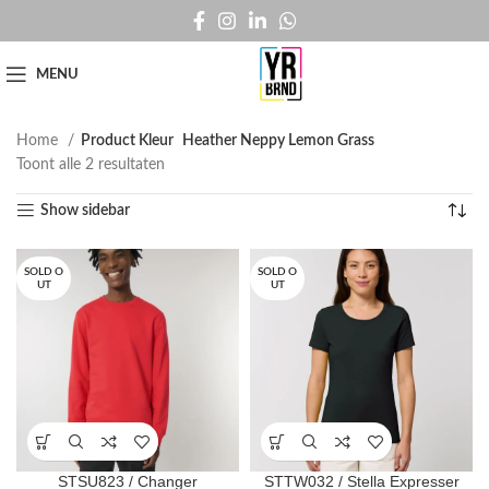
MENU
Home
Product Kleur
Heather Neppy Lemon Grass
Toont alle 2 resultaten
Show sidebar
SOLD O
SOLD O
UT
UT
STSU823 / Changer
STTW032 / Stella Expresser