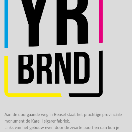
Aan de doorgaande weg in Reusel staat het prachtige provinciale
monument de Karel I sigarenfabriek.
Links van het gebouw even door de zwarte poort en dan kun je