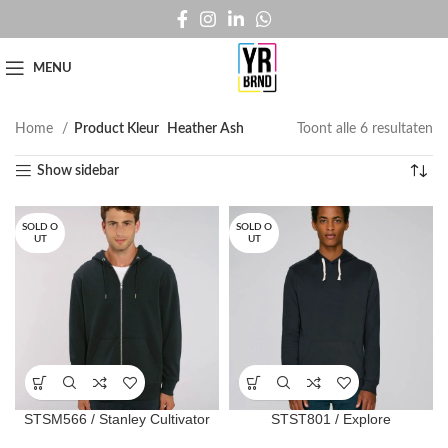
MENU
Home
Product Kleur
Heather Ash
Toont alle 6 resultaten
Show sidebar
SOLD O
SOLD O
UT
UT
STSM566 / Stanley Cultivator
STST801 / Explore