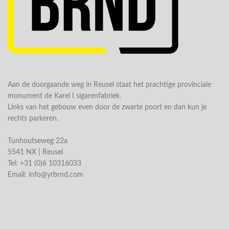
Aan de doorgaande weg in Reusel staat het prachtige provinciale
monument de Karel I sigarenfabriek.
Links van het gebouw even door de zwarte poort en dan kun je
rechts parkeren.
Tunhoutseweg 22a
5541 NX | Reusel
Tel: +31 (0)6 10316033
Email:
info@yrbrnd.com