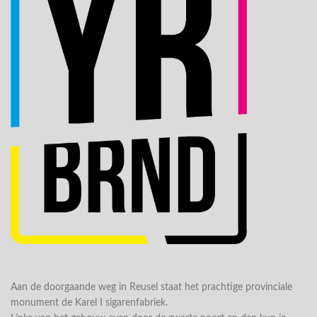
Aan de doorgaande weg in Reusel staat het prachtige provinciale
monument de Karel I sigarenfabriek.