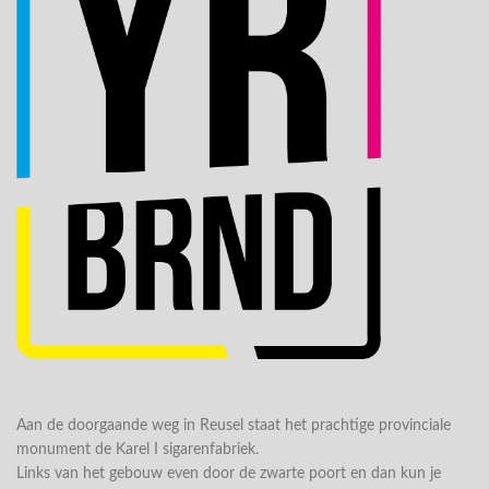
Aan de doorgaande weg in Reusel staat het prachtige provinciale
monument de Karel I sigarenfabriek.
Links van het gebouw even door de zwarte poort en dan kun je