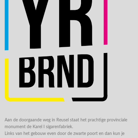
Aan de doorgaande weg in Reusel staat het prachtige provinciale
monument de Karel I sigarenfabriek.
Links van het gebouw even door de zwarte poort en dan kun je